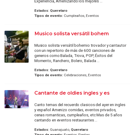
Experiencia, Amenizando los mejores ...
Estados:
Queretaro
Tipos de evento:
Cumpleaños, Eventos
Musico solista versátil bohem
Musico solista versátil bohemio trovador y cantautor
con un repertorio de más de 600 canciones de
generos como Balada, Trova, POP, Éxitos del
Momento, Ranchero, Bolero, Balada ...
Estados:
Queretaro
Tipos de evento:
Celebraciones, Eventos
Cantante de oldies ingles y es
Canto temas del recuerdo clasicos del ayer en ingles
y español Amenizo comidas, eventos privados,
cenas romanticas, cumpleaños, etc Mas de 5 años
cantando en eventos restaurantes ...
Estados:
Guanajuato,
Queretaro
Tipos de evento:
Eventos, Fiestas