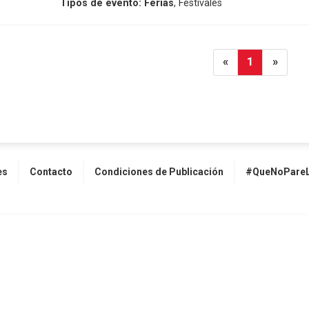
Tipos de evento:
Ferias
, Festivales
«
1
»
es
Contacto
Condiciones de Publicación
#QueNoPareL