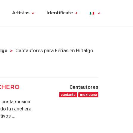
Artistas
Identifícate
algo
Cantautores para Ferias en Hidalgo
CHERO
Cantautores
cantante
mexicana
 por la música
odo la ranchera
ivos ...