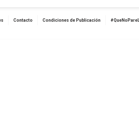
es
Contacto
Condiciones de Publicación
#QueNoPareL