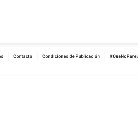
es
Contacto
Condiciones de Publicación
#QueNoPareL