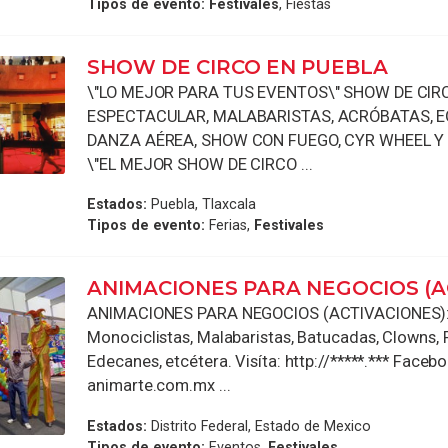
Tipos de evento:
Festivales
, Fiestas
SHOW DE CIRCO EN PUEBLA
\"LO MEJOR PARA TUS EVENTOS\" SHOW DE CIR
ESPECTACULAR, MALABARISTAS, ACRÓBATAS, EQ
DANZA AÉREA, SHOW CON FUEGO, CYR WHEEL Y
\"EL MEJOR SHOW DE CIRCO ...
Estados:
Puebla, Tlaxcala
Tipos de evento:
Ferias,
Festivales
ANIMACIONES PARA NEGOCIOS (
ANIMACIONES PARA NEGOCIOS (ACTIVACIONES):
Monociclistas, Malabaristas, Batucadas, Clowns, 
Edecanes, etcétera. Visíta: http://*****.*** Facebo
animarte.com.mx ...
Estados:
Distrito Federal, Estado de Mexico
Tipos de evento:
Eventos,
Festivales