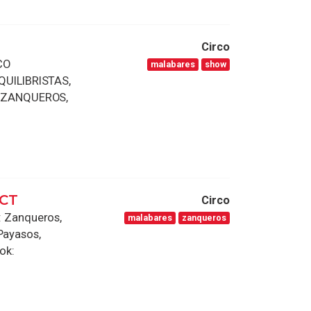
Circo
CO
malabares
show
UILIBRISTAS,
 ZANQUEROS,
ACT
Circo
 Zanqueros,
malabares
zanqueros
Payasos,
ok: