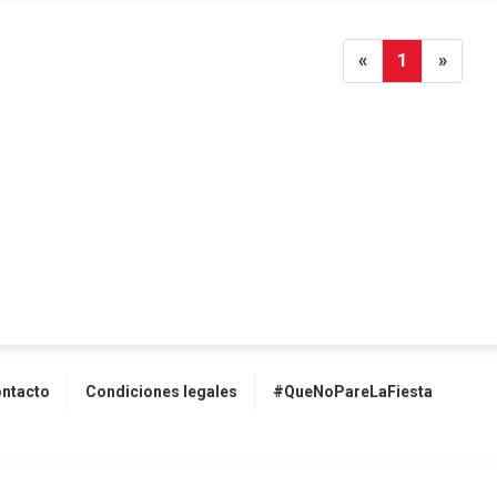
«
1
»
ntacto
Condiciones legales
#QueNoPareLaFiesta