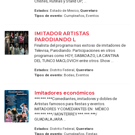
Chistes, Rutinas y Stand UP, ...
Estados:
Estado de Mexico,
Queretaro
Tipos de evento:
Cumpleaños, Eventos
IMITADOR ARTISTAS
PARODIANDO L
Finalista del programa mas exitoso de imitadores de
Televisa, Parodiando. Participaciones en otros
programas como HOY, SABADAZO, LA CANTINA
DEL TUNCO MACLOVICH entre otros. Show ...
Estados:
Distrito Federal,
Queretaro
Tipos de evento:
Bodas, Eventos
Imitadores económicos
***.***.***Comediantes, imitadores y dobles de
Artistas famosos para fiestas y eventos.
IMITADORES Y COMEDIANTES EN : MÉXICO
***.***.***/ MONTERREY ***.***.***/
GUADALAJARA ...
Estados:
Distrito Federal,
Queretaro
Tipos de evento:
Cumpleaños, Fiestas