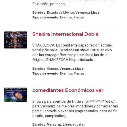
fin de año, posadas, ...
Estados:
Estado de Mexico,
Veracruz Llave
Tipos de evento:
Eventos, Fiestas
Shakira Internacional Doble
SHAKIBECCA, En constante capacitación actoral,
vocal y de baile. Te ofrece un show 100% en vivo
con las coreografías mas parecidas a las de la
Original, SHAKIBECCA Ha participado ...
Estados:
Sonora,
Veracruz Llave
Tipos de evento:
Eventos, Fiestas
comediantes Económicos ver.
Shows para eventos de fin de año, ***.***.***de d.f.
para Vercaruz los mejores imitadores y comediantes
para tu comida o eventos empresariales, cena de fin
de año, cumpleaños, ...
Estados:
Veracruz Llave
, Yucatan