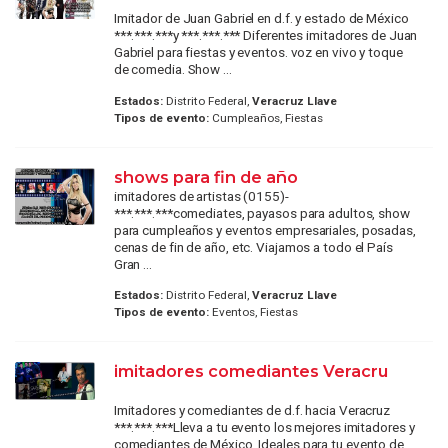
Imitador de Juan Gabriel en d.f. y estado de México
***.***.***y ***.***.*** Diferentes imitadores de Juan
Gabriel para fiestas y eventos. voz en vivo y toque
de comedia. Show ...
Estados:
Distrito Federal,
Veracruz Llave
Tipos de evento:
Cumpleaños, Fiestas
shows para fin de año
imitadores de artistas (0155)-
***.***.***comediates, payasos para adultos, show
para cumpleaños y eventos empresariales, posadas,
cenas de fin de año, etc. Viajamos a todo el País
Gran ...
Estados:
Distrito Federal,
Veracruz Llave
Tipos de evento:
Eventos, Fiestas
imitadores comediantes Veracru
Imitadores y comediantes de d.f. hacia Veracruz
***.***.***Lleva a tu evento los mejores imitadores y
comediantes de México. Ideales para tu evento de