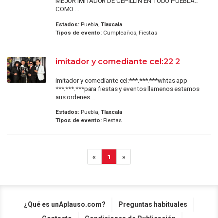
MEJOR IMITADOR DE CEPILLIN EN TODO PUEBLA...
COMO ...
Estados:
Puebla,
Tlaxcala
Tipos de evento:
Cumpleaños, Fiestas
imitador y comediante cel:22 2
imitador y comediante cel:***.***.***whtas app
***.***.***para fiestas y eventos llamenos estamos
aus ordenes....
Estados:
Puebla,
Tlaxcala
Tipos de evento:
Fiestas
«
1
»
¿Qué es unAplauso.com?
Preguntas habituales