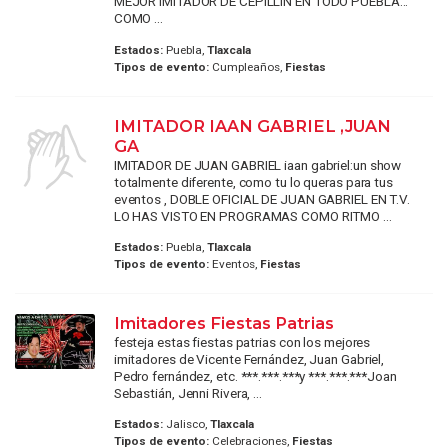
MEJOR IMITADOR DE CEPILLIN EN TODO PUEBLA...
COMO ...
Estados:
Puebla,
Tlaxcala
Tipos de evento:
Cumpleaños,
Fiestas
IMITADOR IAAN GABRIEL ,JUAN
GA
IMITADOR DE JUAN GABRIEL iaan gabriel:un show
totalmente diferente, como tu lo queras para tus
eventos , DOBLE OFICIAL DE JUAN GABRIEL EN T.V.
LO HAS VISTO EN PROGRAMAS COMO RITMO ...
Estados:
Puebla,
Tlaxcala
Tipos de evento:
Eventos,
Fiestas
Imitadores Fiestas Patrias
festeja estas fiestas patrias con los mejores
imitadores de Vicente Fernández, Juan Gabriel,
Pedro fernández, etc. ***.***.***y ***.***.***Joan
Sebastián, Jenni Rivera, ...
Estados:
Jalisco,
Tlaxcala
Tipos de evento:
Celebraciones,
Fiestas