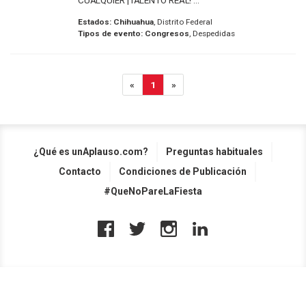
CUALQUIER ¡TALENTO REAL! ...
Estados:
Chihuahua
, Distrito Federal
Tipos de evento:
Congresos
, Despedidas
«
1
»
¿Qué es unAplauso.com?
Preguntas habituales
Contacto
Condiciones de Publicación
#QueNoPareLaFiesta