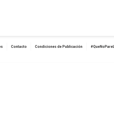
es
Contacto
Condiciones de Publicación
#QueNoPareL