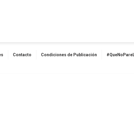
es
Contacto
Condiciones de Publicación
#QueNoPareL