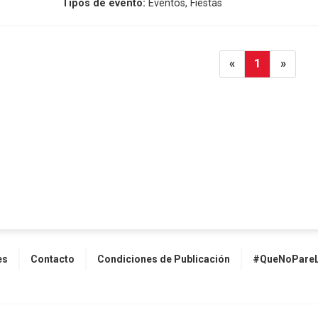
Tipos de evento:
Eventos, Fiestas
«
1
»
es
Contacto
Condiciones de Publicación
#QueNoPareL