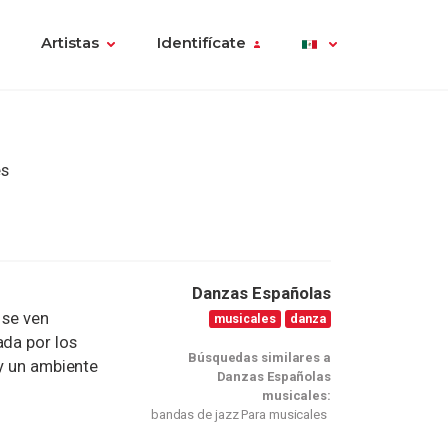
Artistas
Identifícate
es
Danzas Españolas
 se ven
musicales
danza
ada por los
Búsquedas similares a
 y un ambiente
Danzas Españolas
musicales:
bandas de jazz Para musicales