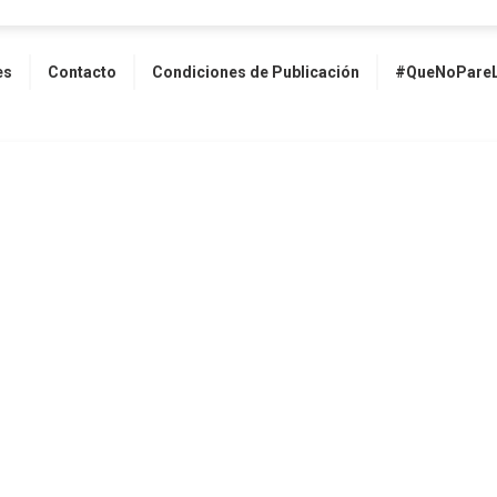
es
Contacto
Condiciones de Publicación
#QueNoPareL