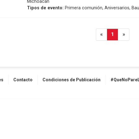
Michoacan
Tipos de evento:
Primera comunión, Aniversarios, Bau
«
1
»
es
Contacto
Condiciones de Publicación
#QueNoPareL