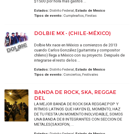
$1500 por hora más gastos ...
Estados:
Distrito Federal,
Estado de Mexico
Tipos de evento:
Cumpleaños, Fiestas
DOLBIE MX - (CHILE-MÉXICO)
Dolbie Mx nace en México a comienzos de 2013
cuando Carlos González (guitarrista y compositor
chileno) llega a México con su proyecto. Después de
integrarse el resto de los ...
Estados:
Distrito Federal,
Estado de Mexico
Tipos de evento:
Conciertos, Festivales
BANDA DE ROCK, SKA, REGGAE
DEL
LA MEJOR BANDA DE ROCK SKA REGGAE POP Y
RITMOS LATINOS QUE HAY EN EL MOMENTO, HAZ
DE TU FIESTA UN MOMENTO INOLVIDABLE, SOMOS
UNA BANDA DE 8 INTEGRANTES CON SECCION DE
METALES(SAXOFON, ...
Estados:
Distrito Federal,
Estado de Mexico