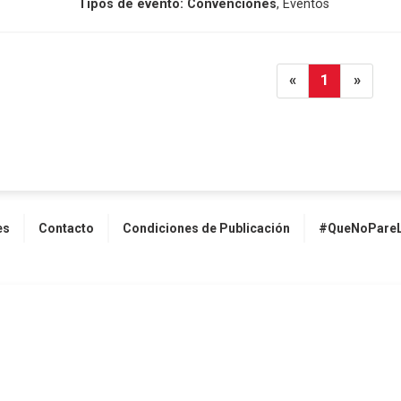
Tipos de evento:
Convenciones
, Eventos
«
1
»
es
Contacto
Condiciones de Publicación
#QueNoPareL