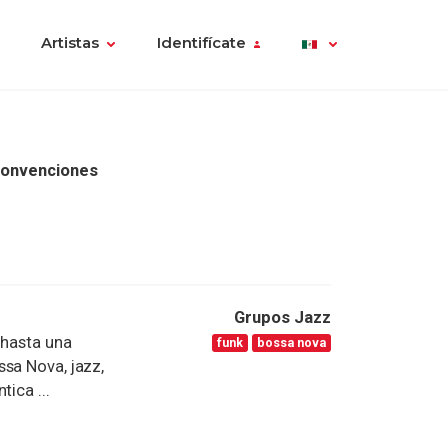
Artistas
Identifícate
Convenciones
Grupos Jazz
 hasta una
funk
bossa nova
sa Nova, jazz,
ica ...