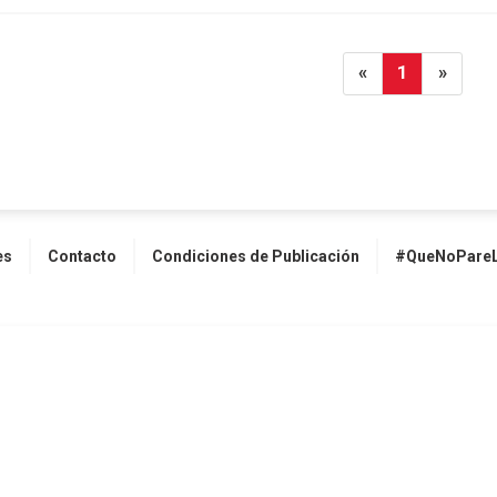
«
1
»
es
Contacto
Condiciones de Publicación
#QueNoPareL