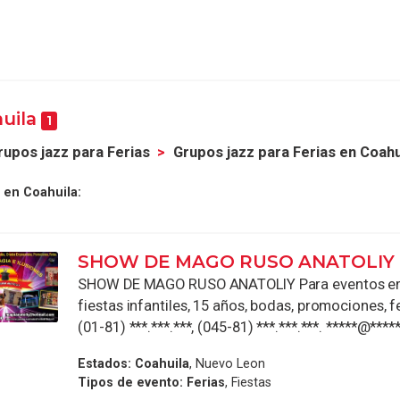
huila
1
rupos jazz para Ferias
Grupos jazz para Ferias en Coahu
 en Coahuila:
SHOW DE MAGO RUSO ANATOLIY
SHOW DE MAGO RUSO ANATOLIY Para eventos emp
fiestas infantiles, 15 años, bodas, promociones, fe
(01-81) ***.***.***, (045-81) ***.***.***. *****@*****.
Estados:
Coahuila
, Nuevo Leon
Tipos de evento:
Ferias
, Fiestas