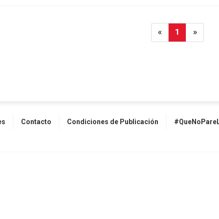
«
1
»
es
Contacto
Condiciones de Publicación
#QueNoPareL