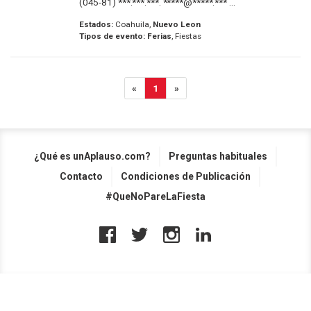
(045-81) ***.***.***. *****@*****.*** ...
Estados:
Coahuila,
Nuevo Leon
Tipos de evento:
Ferias
, Fiestas
«
1
»
¿Qué es unAplauso.com?
Preguntas habituales
Contacto
Condiciones de Publicación
#QueNoPareLaFiesta