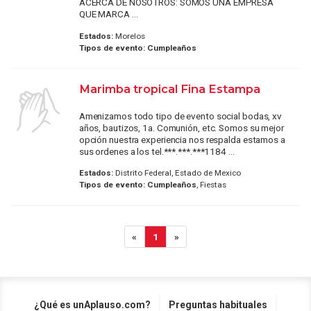
ACERCA DE NOSOTROS: SOMOS UNA EMPRESA
QUE MARCA ...
Estados:
Morelos
Tipos de evento:
Cumpleaños
Marimba tropical Fina Estampa
Amenizamos todo tipo de evento social bodas, xv
años, bautizos, 1a. Comunión, etc. Somos su mejor
opción nuestra experiencia nos respalda estamos a
sus ordenes a los tel.***.***.***1184 ...
Estados:
Distrito Federal, Estado de Mexico
Tipos de evento:
Cumpleaños
, Fiestas
«
1
»
¿Qué es unAplauso.com?
Preguntas habituales