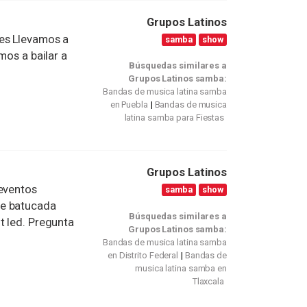
Grupos Latinos
nes Llevamos a
samba
show
mos a bailar a
Búsquedas similares a
Grupos Latinos samba:
Bandas de musica latina samba
en Puebla
Bandas de musica
latina samba para Fiestas
Grupos Latinos
 eventos
samba
show
de batucada
Búsquedas similares a
t led. Pregunta
Grupos Latinos samba:
Bandas de musica latina samba
en Distrito Federal
Bandas de
musica latina samba en
Tlaxcala