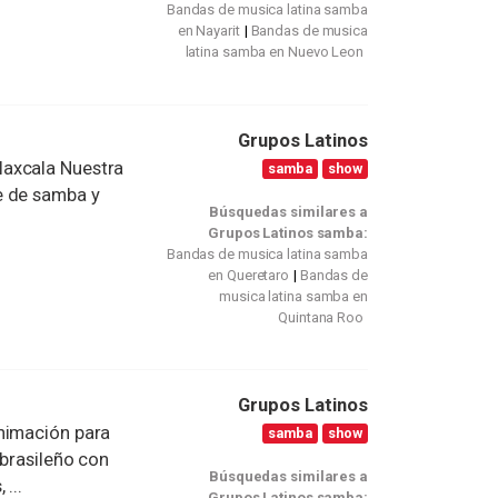
Bandas de musica latina samba
en Nayarit
Bandas de musica
latina samba en Nuevo Leon
Grupos Latinos
laxcala Nuestra
samba
show
e de samba y
Búsquedas similares a
Grupos Latinos samba:
Bandas de musica latina samba
en Queretaro
Bandas de
musica latina samba en
Quintana Roo
Grupos Latinos
nimación para
samba
show
 brasileño con
Búsquedas similares a
...
Grupos Latinos samba: