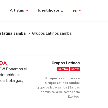
Artistas
Identifícate
 latina samba
Grupos Latinos samba
ADA
Grupos Latinos
OW Ponemos el
samba
show
animación en
Búsquedas similares a
s, botargas, ...
Grupos Latinos samba:
grupo bailable samba
Bandas
de musica latina samba para
Eventos