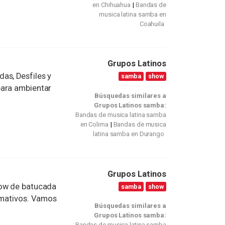
en Chihuahua
Bandas de
musica latina samba en
Coahuila
Grupos Latinos
as, Desfiles y
samba
show
para ambientar
Búsquedas similares a
Grupos Latinos samba:
Bandas de musica latina samba
en Colima
Bandas de musica
latina samba en Durango
Grupos Latinos
how de batucada
samba
show
lamativos. Vamos
Búsquedas similares a
Grupos Latinos samba:
Bandas de musica latina samba