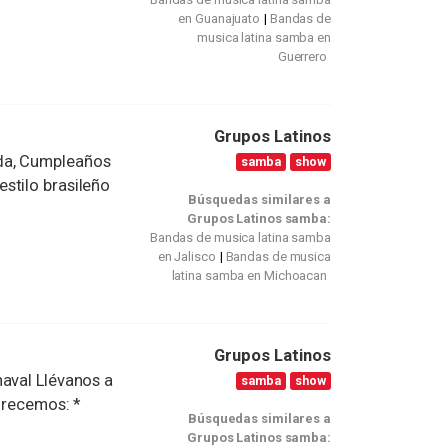
en Guanajuato
Bandas de
musica latina samba en
Guerrero
Grupos Latinos
da, Cumpleaños
samba
show
stilo brasileño
Búsquedas similares a
Grupos Latinos samba:
Bandas de musica latina samba
en Jalisco
Bandas de musica
latina samba en Michoacan
Grupos Latinos
naval Llévanos a
samba
show
frecemos: *
Búsquedas similares a
Grupos Latinos samba: