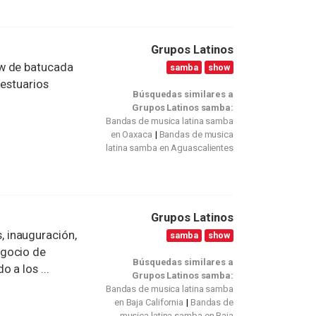
Grupos Latinos
ow de batucada
samba
show
Vestuarios
Búsquedas similares a
Grupos Latinos samba:
Bandas de musica latina samba
en Oaxaca
Bandas de musica
latina samba en Aguascalientes
Grupos Latinos
 inauguración,
samba
show
egocio de
Búsquedas similares a
 a los ...
Grupos Latinos samba:
Bandas de musica latina samba
en Baja California
Bandas de
musica latina samba en Baja