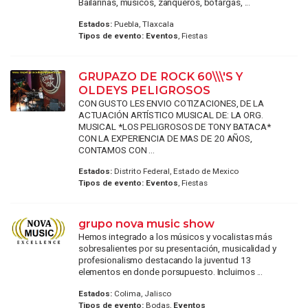
Bailarinas, músicos, zanqueros, botargas, ...
Estados:
Puebla, Tlaxcala
Tipos de evento:
Eventos
, Fiestas
GRUPAZO DE ROCK 60\\\'S Y
OLDEYS PELIGROSOS
CON GUSTO LES ENVIO COTIZACIONES, DE LA
ACTUACIÓN ARTÍSTICO MUSICAL DE: LA ORG.
MUSICAL *LOS PELIGROSOS DE TONY BATACA*
CON LA EXPERIENCIA DE MAS DE 20 AÑOS,
CONTAMOS CON ...
Estados:
Distrito Federal, Estado de Mexico
Tipos de evento:
Eventos
, Fiestas
grupo nova music show
Hemos integrado a los músicos y vocalistas más
sobresalientes por su presentación, musicalidad y
profesionalismo destacando la juventud 13
elementos en donde porsupuesto. Incluimos ...
Estados:
Colima, Jalisco
Tipos de evento:
Bodas,
Eventos