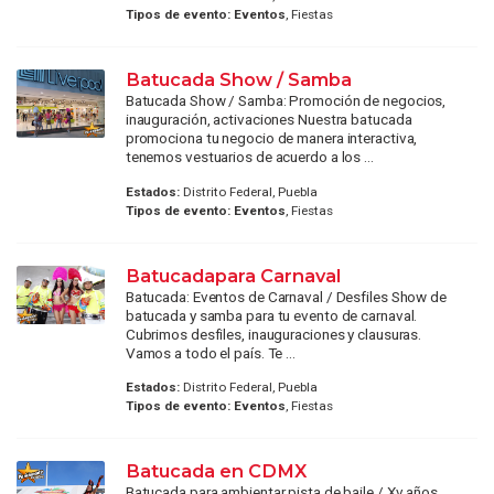
Tipos de evento:
Eventos
, Fiestas
Batucada Show / Samba
Batucada Show / Samba: Promoción de negocios,
inauguración, activaciones Nuestra batucada
promociona tu negocio de manera interactiva,
tenemos vestuarios de acuerdo a los ...
Estados:
Distrito Federal, Puebla
Tipos de evento:
Eventos
, Fiestas
Batucadapara Carnaval
Batucada: Eventos de Carnaval / Desfiles Show de
batucada y samba para tu evento de carnaval.
Cubrimos desfiles, inauguraciones y clausuras.
Vamos a todo el país. Te ...
Estados:
Distrito Federal, Puebla
Tipos de evento:
Eventos
, Fiestas
Batucada en CDMX
Batucada para ambientar pista de baile / Xv años,