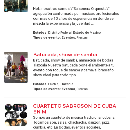
Hola nosotros somos \"Salsonera Orquesta\"
agrupación conformada por músicos profesionales
con mas de 10 años de experiencia en donde se
mezcla la experiencia y la juventud ...
Estados:
Distrito Federal, Estado de Mexico
Tipos de evento:
Eventos
, Fiestas
Batucada, show de samba
Batucada, show de samba, animación de bodas
Tlaxcala Nuestra batucada pone el ambiente a tu
evento con toque de samba y carnaval brasileño,
show ideal para todo tipo ...
Estados:
Puebla, Tlaxcala
Tipos de evento:
Eventos
, Fiestas
CUARTETO SABROSON DE CUBA
EN M
Somos un cuarteto de música tradicional cubana
Tocamos son, salsa, chachacha, danzon, jazz,
cumbia, etc. En bodas, eventos sociales,