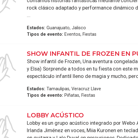
contamos historias fantásticas mediante concier
rock clásico adaptado y performance dinámico de
...
Estados:
Guanajuato, Jalisco
Tipos de evento:
Eventos, Fiestas
SHOW INFANTIL DE FROZEN EN P
Show infantil de Frozen, Una aventura congelada
y Elsa) Sorprende a todos en tu fiesta con este m
espectáculo infantil lleno de magia y mucho, pero 
Estados:
Tamaulipas, Veracruz Llave
Tipos de evento:
Piñatas, Fiestas
LOBBY ACÚSTICO
Lobby es un grupo acústico integrado por Webo 
Irlanda Jiménez en voces, Miia Kuronen en tecla
en guitarra y Lalo Duval en percusiones. Dedicado a