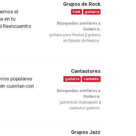
Grupos de Rock
nemos el
funk
guitarra
a en tu
Búsquedas similares a
el Reencuentro
Guitarra:
guitarra para Fiestas
guitarra
en Estado de Mexico
Cantautores
orios populares
guitarra
cantante
ién cuentan con
Búsquedas similares a
Guitarra:
guitarra en Guanajuato
cantautor guitarra
Grupos Jazz