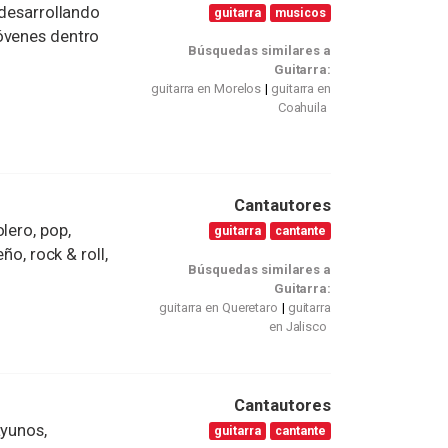
 desarrollando
guitarra
musicos
óvenes dentro
Búsquedas similares a
Guitarra:
guitarra en Morelos
guitarra en
Coahuila
Cantautores
lero, pop,
guitarra
cantante
ño, rock & roll,
Búsquedas similares a
Guitarra:
guitarra en Queretaro
guitarra
en Jalisco
Cantautores
ayunos,
guitarra
cantante