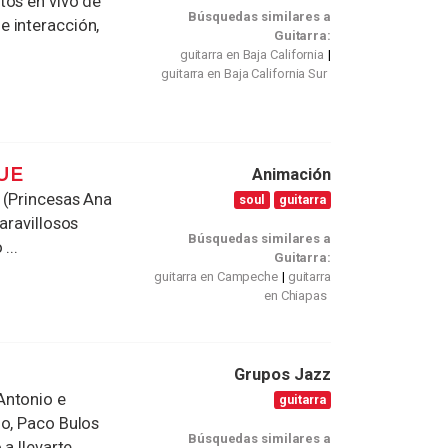
tos en vivo de
Búsquedas similares a
 interacción,
Guitarra:
guitarra en Baja California
guitarra en Baja California Sur
UE
Animación
 (Princesas Ana
soul
guitarra
aravillosos
Búsquedas similares a
...
Guitarra:
guitarra en Campeche
guitarra
en Chiapas
Grupos Jazz
Antonio e
guitarra
do, Paco Bulos
Búsquedas similares a
 llevarte ...