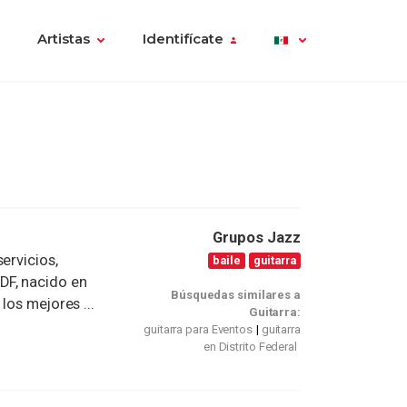
Artistas
Identifícate
Grupos Jazz
ervicios,
baile
guitarra
DF, nacido en
Búsquedas similares a
los mejores ...
Guitarra:
guitarra para Eventos
guitarra
en Distrito Federal