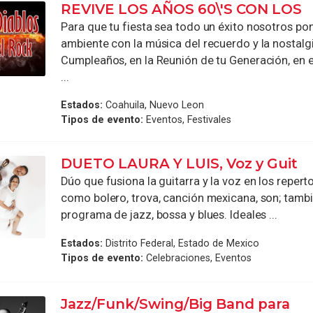
REVIVE LOS AÑOS 60\'S CON LOS
Para que tu fiesta sea todo un éxito nosotros po
ambiente con la música del recuerdo y la nostalgi
Cumpleaños, en la Reunión de tu Generación, en 
...
Estados:
Coahuila, Nuevo Leon
Tipos de evento:
Eventos, Festivales
DUETO LAURA Y LUIS, Voz y Guit
Dúo que fusiona la guitarra y la voz en los repert
como bolero, trova, canción mexicana, son; tamb
programa de jazz, bossa y blues. Ideales ...
Estados:
Distrito Federal, Estado de Mexico
Tipos de evento:
Celebraciones, Eventos
Jazz/Funk/Swing/Big Band para