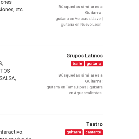
iones
Búsquedas similares a
iones, etc.
Guitarra:
guitarra en Veracruz Llave
guitarra en Nuevo Leon
Grupos Latinos
S,
baile
guitarra
NTOS
Búsquedas similares a
 SALSA,
Guitarra:
guitarra en Tamaulipas
guitarra
en Aguascalientes
Teatro
nteractivo,
guitarra
cantante