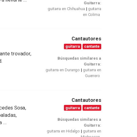
Guitarra:
guitarra en Chihuahua
guitarra
en Colima
Cantautores
guitarra
cantante
ante trovador,
Búsquedas similares a
d.
Guitarra:
guitarra en Durango
guitarra en
Guerrero
Cantautores
rcedes Sosa,
guitarra
cantante
baladas,
Búsquedas similares a
 ...
Guitarra:
guitarra en Hidalgo
guitarra en
Michoacan