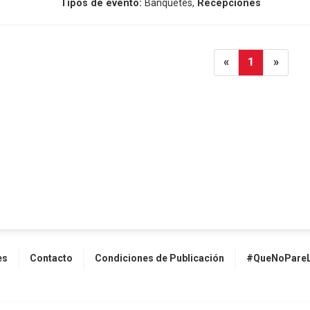
Tipos de evento:
Banquetes,
Recepciones
«
1
»
es
Contacto
Condiciones de Publicación
#QueNoPareL