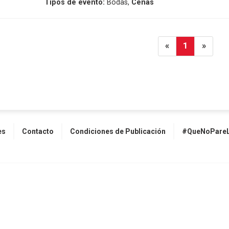
Tipos de evento:
Bodas,
Cenas
«
1
»
es
Contacto
Condiciones de Publicación
#QueNoPareL