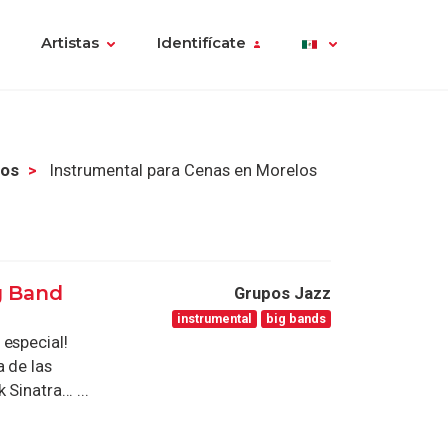
Artistas
Identifícate
los
Instrumental para Cenas en Morelos
g Band
Grupos Jazz
instrumental
big bands
 especial!
a de las
inatra... ...