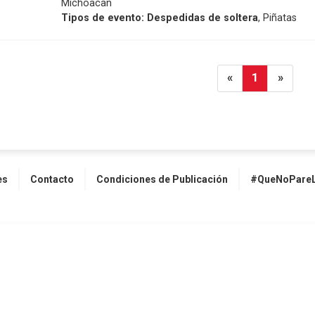
Michoacan
Tipos de evento:
Despedidas de soltera
, Piñatas
«
1
»
es
Contacto
Condiciones de Publicación
#QueNoPareL