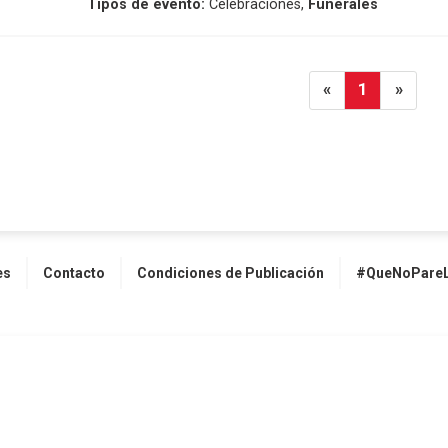
Tipos de evento:
Celebraciones,
Funerales
«
1
»
es
Contacto
Condiciones de Publicación
#QueNoPareL