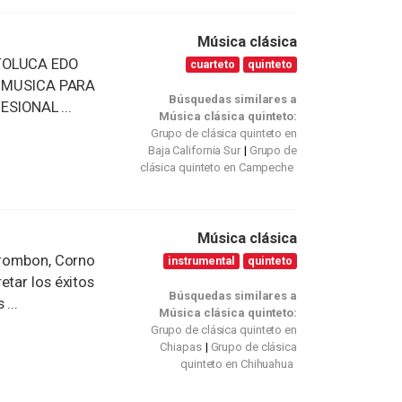
Música clásica
(TOLUCA EDO
cuarteto
quinteto
 MUSICA PARA
Búsquedas similares a
SIONAL ...
Música clásica quinteto:
Grupo de clásica quinteto en
Baja California Sur
Grupo de
clásica quinteto en Campeche
Música clásica
 Trombon, Corno
instrumental
quinteto
etar los éxitos
Búsquedas similares a
...
Música clásica quinteto:
Grupo de clásica quinteto en
Chiapas
Grupo de clásica
quinteto en Chihuahua