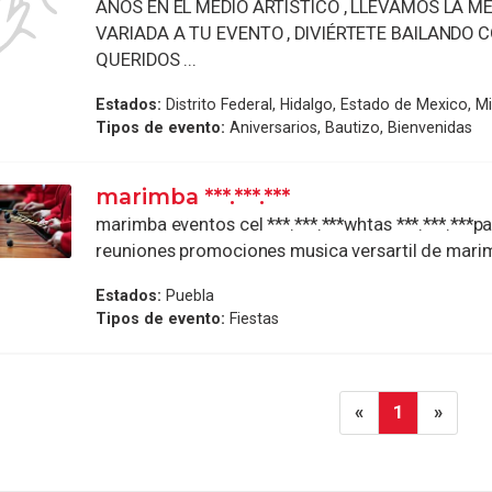
AÑOS EN EL MEDIO ARTÍSTICO , LLEVAMOS LA 
VARIADA A TU EVENTO , DIVIÉRTETE BAILANDO 
QUERIDOS ...
Estados:
Distrito Federal, Hidalgo, Estado de Mexico, 
Tipos de evento:
Aniversarios, Bautizo, Bienvenidas
marimba ***.***.***
marimba eventos cel ***.***.***whtas ***.***.***pa
reuniones promociones musica versartil de marim
Estados:
Puebla
Tipos de evento:
Fiestas
«
1
»