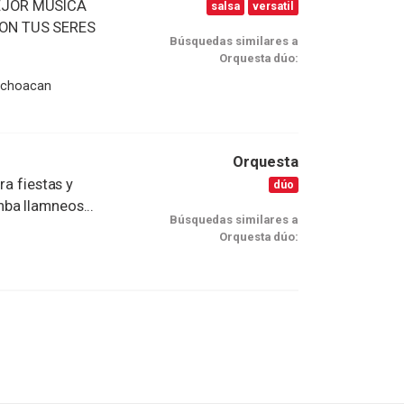
MEJOR MÚSICA
salsa
versatil
CON TUS SERES
Búsquedas similares a
Orquesta dúo:
Michoacan
Orquesta
ra fiestas y
dúo
ba llamneos...
Búsquedas similares a
Orquesta dúo: