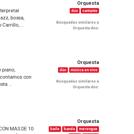
Orquesta
terpretar
dúo
cantante
jazz, bossa,
Búsquedas similares a
arrillo, ...
Orquesta dúo:
Orquesta
 piano,
dúo
música en vivo
s contamos con
Búsquedas similares a
ta ...
Orquesta dúo:
Orquesta
CON MAS DE 10
baile
banda
merengue