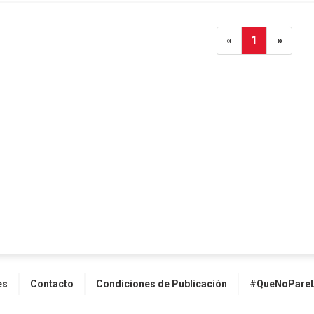
«
1
»
es
Contacto
Condiciones de Publicación
#QueNoPareL