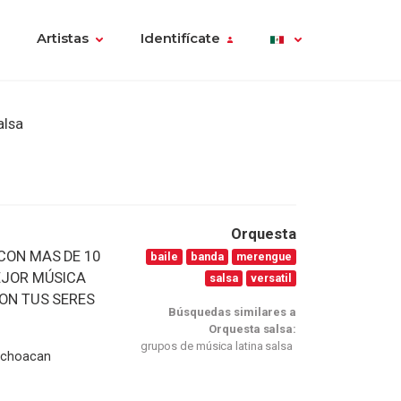
Artistas
Identifícate
alsa
Orquesta
CON MAS DE 10
baile
banda
merengue
MEJOR MÚSICA
salsa
versatil
CON TUS SERES
Búsquedas similares a
Orquesta salsa:
grupos de música latina salsa
Michoacan