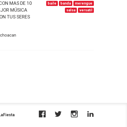
CON MAS DE 10
baile
banda
merengue
MEJOR MÚSICA
salsa
versatil
CON TUS SERES
Michoacan
aFiesta