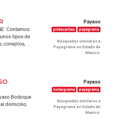
R
Payaso
NE: Contamos
pintacaritas
payagrama
gunos tipos de
Búsquedas similares a
conejitos, ...
Payagrama en Estado de
Mexico:
SO
Payaso
botargrama
payagrama
 payaso Bodoque
Búsquedas similares a
l domicilio,
Payagrama en Estado de
Mexico: