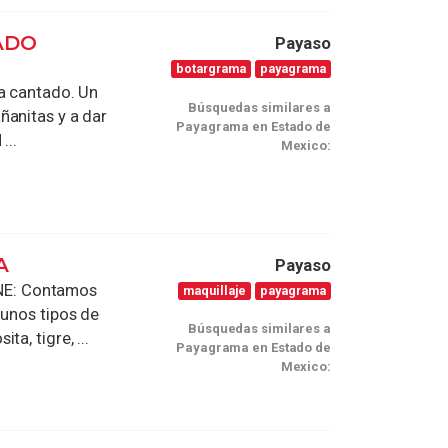
ADO
Payaso
botargrama
payagrama
ma cantado. Un
Búsquedas similares a
ñanitas y a dar
Payagrama en Estado de
...
Mexico:
A
Payaso
NE: Contamos
maquillaje
payagrama
gunos tipos de
Búsquedas similares a
a, tigre, ...
Payagrama en Estado de
Mexico: