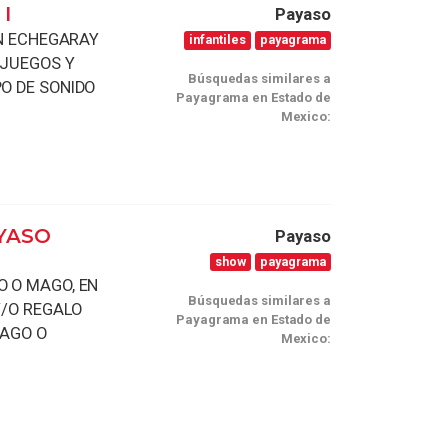
I
Payaso
EN ECHEGARAY
infantiles
payagrama
 JUEGOS Y
Búsquedas similares a
O DE SONIDO
Payagrama en Estado de
Mexico:
YASO
Payaso
show
payagrama
 O MAGO, EN
Búsquedas similares a
Y/O REGALO
Payagrama en Estado de
MAGO O
Mexico: