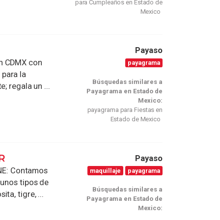
para Cumpleaños en Estado de
Mexico
Payaso
en CDMX con
payagrama
para la
Búsquedas similares a
; regala un ...
Payagrama en Estado de
Mexico:
payagrama para Fiestas en
Estado de Mexico
R
Payaso
NE: Contamos
maquillaje
payagrama
gunos tipos de
Búsquedas similares a
a, tigre, ...
Payagrama en Estado de
Mexico: