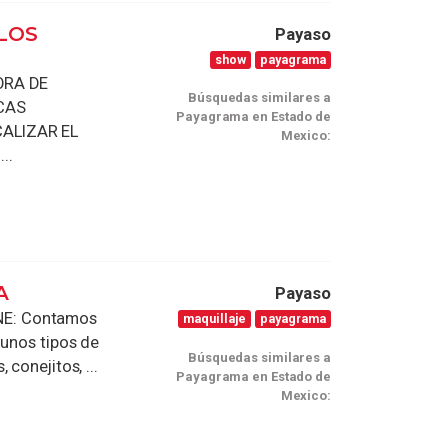
LOS
Payaso
show
payagrama
ORA DE
Búsquedas similares a
CAS
Payagrama en Estado de
CALIZAR EL
Mexico:
..
A
Payaso
NE: Contamos
maquillaje
payagrama
gunos tipos de
Búsquedas similares a
conejitos, ...
Payagrama en Estado de
Mexico: