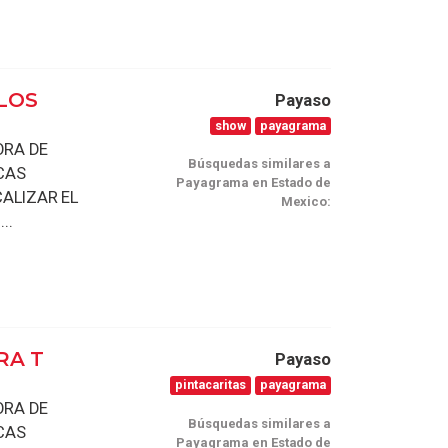
LOS
Payaso
show
payagrama
ORA DE
Búsquedas similares a
CAS
Payagrama en Estado de
CALIZAR EL
Mexico:
..
RA T
Payaso
pintacaritas
payagrama
ORA DE
Búsquedas similares a
CAS
Payagrama en Estado de