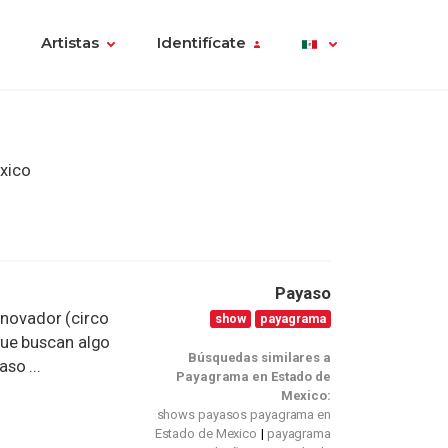
Artistas
Identifícate
xico
Payaso
innovador (circo
show
payagrama
que buscan algo
Búsquedas similares a
so ...
Payagrama en Estado de
Mexico:
shows payasos payagrama en
Estado de Mexico
payagrama