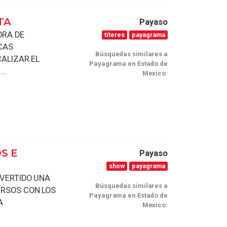
TA
Payaso
ORA DE
títeres
payagrama
CAS
Búsquedas similares a
CALIZAR EL
Payagrama en Estado de
..
Mexico:
S E
Payaso
show
payagrama
IVERTIDO UNA
Búsquedas similares a
URSOS CON LOS
Payagrama en Estado de
A
Mexico: