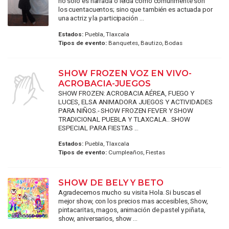
no solo es narrada o leida como comunmente son
los cuentacuentos; sino que también es actuada por
una actriz y la participación ...
Estados:
Puebla, Tlaxcala
Tipos de evento:
Banquetes, Bautizo, Bodas
SHOW FROZEN VOZ EN VIVO-
ACROBACIA-JUEGOS
SHOW FROZEN: ACROBACIA AÉREA, FUEGO Y
LUCES, ELSA ANIMADORA JUEGOS Y ACTIVIDADES
PARA NIÑOS.- SHOW FROZEN FEVER Y SHOW
TRADICIONAL PUEBLA Y TLAXCALA.. SHOW
ESPECIAL PARA FIESTAS ...
Estados:
Puebla, Tlaxcala
Tipos de evento:
Cumpleaños, Fiestas
SHOW DE BELY Y BETO
Agradecemos mucho su visita Hola. Si buscas el
mejor show, con los precios mas accesibles, Show,
pintacaritas, magos, animación de pastel y piñata,
show, aniversarios, show ...