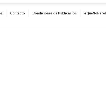
es
Contacto
Condiciones de Publicación
#QueNoPareL