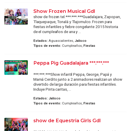
Show Frozen Musical Gdl
show de frozen tel.***.***.***Guadalajara, Zapopan,
Tlaquepaque, Tonalá y Tlajomulco. Frozen para
fiestas infantiles y fiebre congelante 2015 historia
de el cumpleaños de ana y ...
Estados:
Aguascalientes,
Jalisco
Tipos de evento:
Cumpleaños,
Fiestas
Peppa Pig Guadalajara ***.***.***
***.***.***Show infantil Peppa, George, Papá y
Mamá Cerdito junto a 2 animadores realizan un show
divertido de larga duración para fiestas infantiles.
Incluye Pinta caritas, ...
Estados:
Jalisco
Tipos de evento:
Cumpleaños,
Fiestas
show de Equestria Girls Gdl