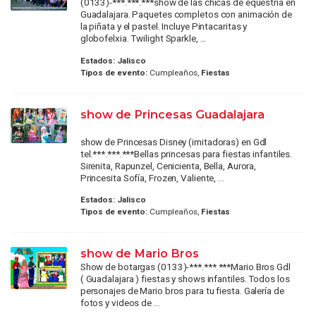
(0133)-***.***.***show de las chicas de equestria en
Guadalajara. Paquetes completos con animación de
la piñata y el pastel. Incluye Pintacaritas y
globofelxia. Twilight Sparkle, ...
Estados:
Jalisco
Tipos de evento:
Cumpleaños,
Fiestas
show de Princesas Guadalajara
show de Princesas Disney (imitadoras) en Gdl
tel.***.***.***Bellas princesas para fiestas infantiles.
Sirenita, Rapunzel, Cenicienta, Bella, Aurora,
Princesita Sofía, Frozen, Valiente, ...
Estados:
Jalisco
Tipos de evento:
Cumpleaños,
Fiestas
show de Mario Bros
Show de botargas (0133)-***.***.***Mario Bros Gdl
( Guadalajara ) fiestas y shows infantiles. Todos los
personajes de Mario bros para tu fiesta. Galería de
fotos y videos de ...