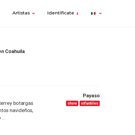
Artistas
Identifícate
n Coahuila
Payaso
terrey botargas
show
infantiles
ntos navideños,
...