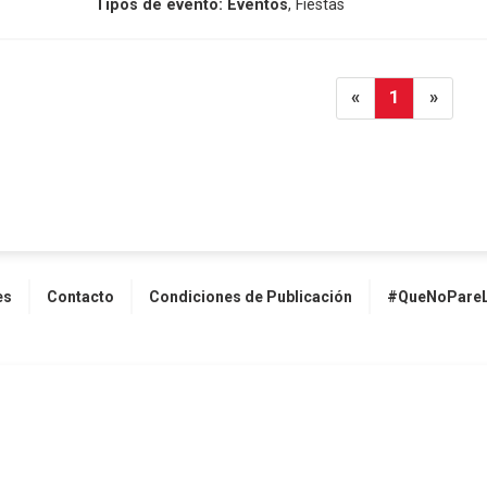
Tipos de evento:
Eventos
, Fiestas
«
1
»
es
Contacto
Condiciones de Publicación
#QueNoPareL