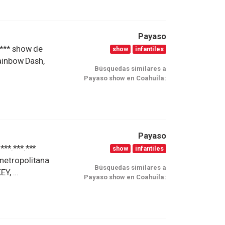
Payaso
.*** show de
show
infantiles
Rainbow Dash,
Búsquedas similares a
Payaso show en Coahuila:
Payaso
**.***.***
show
infantiles
 metropolitana
Búsquedas similares a
, ...
Payaso show en Coahuila: