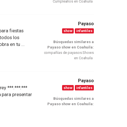
Cumpleaños en Coahuila
Payaso
ra fiestas
show
infantiles
 todos los
Búsquedas similares a
bra en tu ...
Payaso show en Coahuila:
compañías de payasos Shows
en Coahuila
Payaso
ey ***.***.***
show
infantiles
a para presentar
Búsquedas similares a
.
Payaso show en Coahuila: