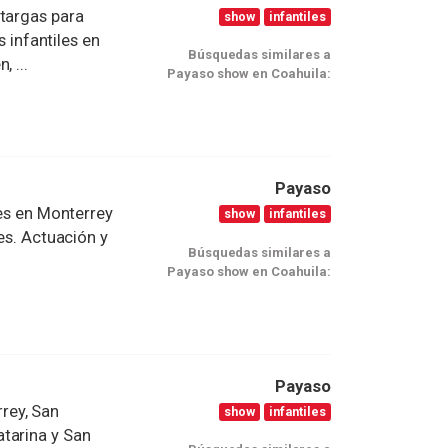
otargas para
show
infantiles
s infantiles en
Búsquedas similares a
 ...
Payaso show en Coahuila:
Payaso
les en Monterrey
show
infantiles
es. Actuación y
Búsquedas similares a
Payaso show en Coahuila:
Payaso
rey, San
show
infantiles
tarina y San