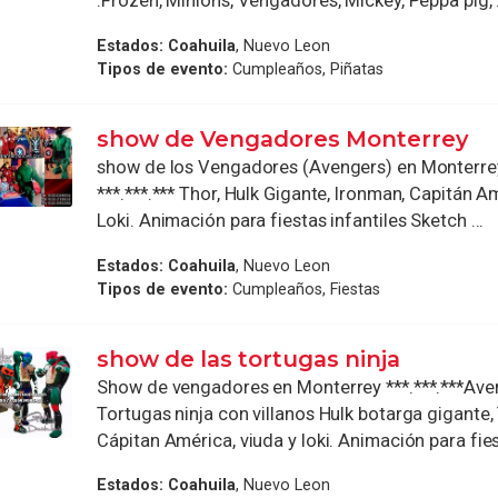
.Frozen, Minions, Vengadores, Mickey, Peppa pig, .
Estados:
Coahuila
, Nuevo Leon
Tipos de evento:
Cumpleaños, Piñatas
show de Vengadores Monterrey
show de los Vengadores (Avengers) en Monterrey 
***.***.*** Thor, Hulk Gigante, Ironman, Capitán A
Loki. Animación para fiestas infantiles Sketch ...
Estados:
Coahuila
, Nuevo Leon
Tipos de evento:
Cumpleaños, Fiestas
show de las tortugas ninja
Show de vengadores en Monterrey ***.***.***Ave
Tortugas ninja con villanos Hulk botarga gigante, 
Cápitan América, viuda y loki. Animación para fiest
Estados:
Coahuila
, Nuevo Leon