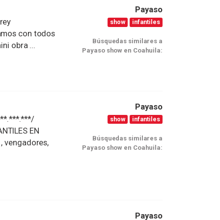
Payaso
rey
show
infantiles
tamos con todos
Búsquedas similares a
ni obra ...
Payaso show en Coahuila:
Payaso
.***.***/
show
infantiles
FANTILES EN
Búsquedas similares a
 , vengadores,
Payaso show en Coahuila:
Payaso