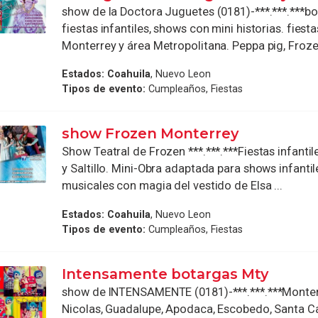
show de la Doctora Juguetes (0181)-***.***.***b
fiestas infantiles, shows con mini historias. fiesta
Monterrey y área Metropolitana. Peppa pig, Frozen,
Estados:
Coahuila
, Nuevo Leon
Tipos de evento:
Cumpleaños, Fiestas
show Frozen Monterrey
Show Teatral de Frozen ***.***.***Fiestas infanti
y Saltillo. Mini-Obra adaptada para shows infantil
musicales con magia del vestido de Elsa ...
Estados:
Coahuila
, Nuevo Leon
Tipos de evento:
Cumpleaños, Fiestas
Intensamente botargas Mty
show de INTENSAMENTE (0181)-***.***.***Monter
Nicolas, Guadalupe, Apodaca, Escobedo, Santa Ca