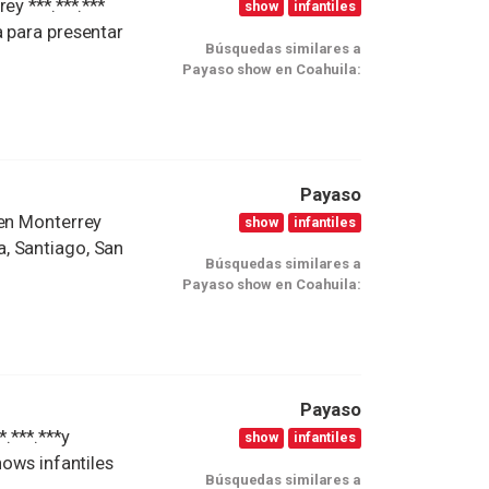
ey ***.***.***
show
infantiles
a para presentar
Búsquedas similares a
.
Payaso show en Coahuila:
Payaso
 en Monterrey
show
infantiles
ta, Santiago, San
Búsquedas similares a
Payaso show en Coahuila:
Payaso
.***.***y
show
infantiles
hows infantiles
Búsquedas similares a