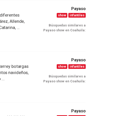
Payaso
diferentes
show
infantiles
rez, Allende,
Búsquedas similares a
tarina, ...
Payaso show en Coahuila:
Payaso
terrey botargas
show
infantiles
ntos navideños,
Búsquedas similares a
...
Payaso show en Coahuila:
Payaso