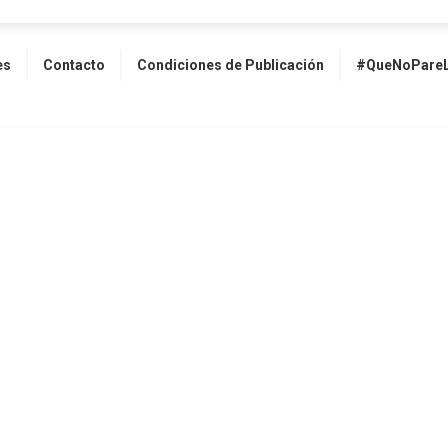
es
Contacto
Condiciones de Publicación
#QueNoPareL