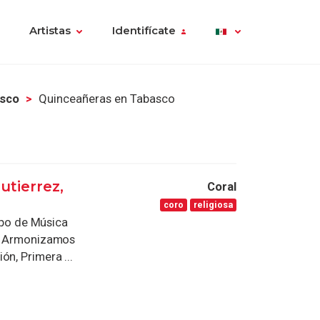
Artistas
Identifícate
asco
Quinceañeras en Tabasco
utierrez,
Coral
coro
religiosa
po de Música
s. Armonizamos
n, Primera ...