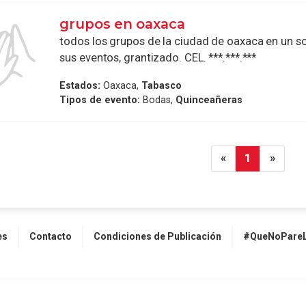
grupos en oaxaca
todos los grupos de la ciudad de oaxaca en un so
sus eventos, grantizado. CEL. ***.***.***
Estados:
Oaxaca,
Tabasco
Tipos de evento:
Bodas,
Quinceañeras
«
1
»
es
Contacto
Condiciones de Publicación
#QueNoPareL