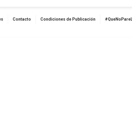
es
Contacto
Condiciones de Publicación
#QueNoPareL