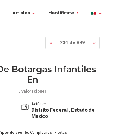
Artistas
Identifícate
«
234 de 899
»
e Botargas Infantiles
En
0 valoraciones
Actúa en
Distrito Federal , Estado de
Mexico
Tipos de evento:
Cumpleaños , Fiestas