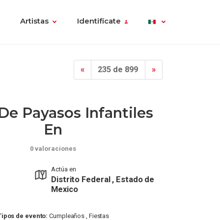
Artistas
Identifícate
«
235 de 899
»
e Payasos Infantiles
En
0 valoraciones
Actúa en
Distrito Federal , Estado de
Mexico
Tipos de evento:
Cumpleaños , Fiestas