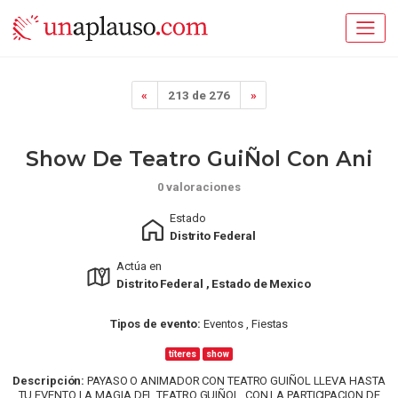
«
213 de 276
»
Show De Teatro GuiÑol Con Ani
0 valoraciones
Estado
Distrito Federal
Actúa en
Distrito Federal , Estado de Mexico
Tipos de evento:
Eventos , Fiestas
títeres
show
Descripción:
PAYASO O ANIMADOR CON TEATRO GUIÑOL LLEVA HASTA
TU EVENTO LA MAGIA DEL TEATRO GUIÑOL. CON LA PARTICIPACION DE