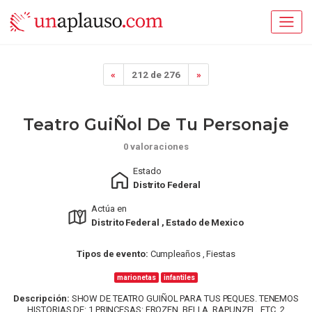
«
212 de 276
»
Teatro GuiÑol De Tu Personaje
0 valoraciones
Estado
Distrito Federal
Actúa en
Distrito Federal , Estado de Mexico
Tipos de evento:
Cumpleaños , Fiestas
marionetas
infantiles
Descripción:
SHOW DE TEATRO GUIÑOL PARA TUS PEQUES. TENEMOS
HISTORIAS DE: 1 PRINCESAS: FROZEN, BELLA, RAPUNZEL, ETC. 2