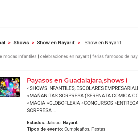
pal
Shows
Show en Nayarit
Show en Nayarit
de modas infantiles
celebraciones en nayarit
ferias famosos de naya
Payasos en Guadalajara,shows i
◦SHOWS INFANTILES, ESCOLARES EMPRESARIALE
◦MAÑANITAS SORPRESA (SERENATA COMICA C
◦MAGIA ◦GLOBOFLEXIA ◦CONCURSOS ◦ENTREGA
SORPRESA ...
Estados:
Jalisco,
Nayarit
Tipos de evento:
Cumpleaños, Fiestas