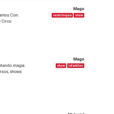
Mago
tamos Con:
ventriloquia
show
 Circo
.
Mago
entando magia.
show
infantiles
ursos, shows