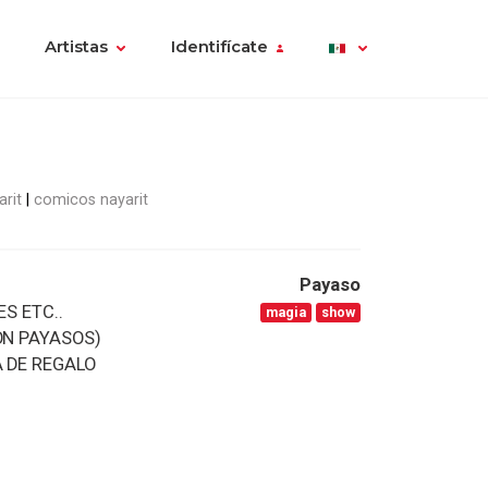
Artistas
Identifícate
rit
comicos nayarit
Payaso
S ETC..
magia
show
ON PAYASOS)
 DE REGALO