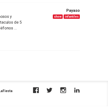
Payaso
mosos y
show
infantiles
taculos de 5
léfonos ...
aFiesta