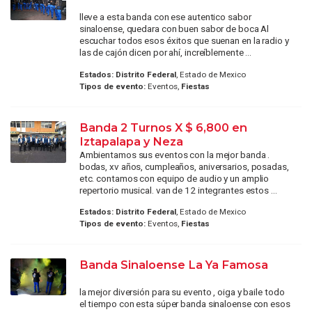
lleve a esta banda con ese autentico sabor
sinaloense, quedara con buen sabor de boca Al
escuchar todos esos éxitos que suenan en la radio y
las de cajón dicen por ahí, increíblemente ...
Estados:
Distrito Federal
, Estado de Mexico
Tipos de evento:
Eventos,
Fiestas
Banda 2 Turnos X $ 6,800 en
Iztapalapa y Neza
Ambientamos sus eventos con la mejor banda .
bodas, xv años, cumpleaños, aniversarios, posadas,
etc. contamos con equipo de audio y un amplio
repertorio musical. van de 12 integrantes estos ...
Estados:
Distrito Federal
, Estado de Mexico
Tipos de evento:
Eventos,
Fiestas
Banda Sinaloense La Ya Famosa
la mejor diversión para su evento , oiga y baile todo
el tiempo con esta súper banda sinaloense con esos