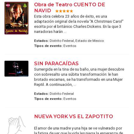
Obra de Teatro CUENTO DE
NAVID
Esta obra celebra 23 años de éxito, es una
adaptación original de la novela “A Christmas Carol”
escrita por el británico Charles Dickens. En la que 3
narradoras harán ...
Estados:
Distrito Federal, Estado de Mexico
Tipos de evento:
Eventos
SIN PARACAÍDAS
Sumergida en la tina de su baño, una mujer descubre
con sobresalto una súbita transformación: le han
brotado escamas, se ha transformado en una Mujer
Reptil. A continuación, ...
Estados:
Distrito Federal
Tipos de evento:
Eventos
NUEVA YORK VS EL ZAPOTITO
El amor de una madre y una hija se ve vulnerado por
la fatiga de ver que la vida les niega la esperanza de